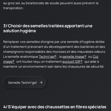
au gros sel, au bicarbonate de soude peuvent aussi prévenir la
transpiration.
3/ Choisir des semelles traitées apportant une
solution hygiène
Remplacer vos semelles d’origine par une semelle d’hygiène dotée
d’un traitement prévenant du développement des bactéries et des
champignons responsables des mycoses et des mauvaises odeurs.
La semelle anatomique
Techni’gel®
, la
semelle Image®
ou
Cut
image®
ont toutes reçu un traitement
exclusif S3F®
qui aide à
maintenir un environnement sain dans les chaussures de sécurité.
Semelle Techni’gel
JLF PRO
Présentation
4/ S’équiper avec des chaussettes en fibres spéciales
Nos technologies