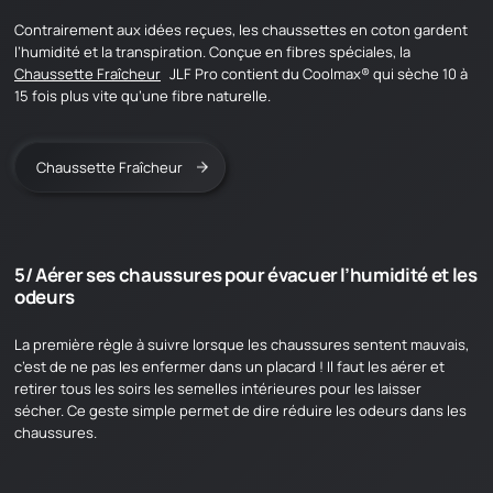
Contrairement aux idées reçues, les chaussettes en coton gardent
Nos revendeurs
l’humidité et la transpiration. Conçue en fibres spéciales, la
Chaussette Fraîcheur
JLF Pro contient du Coolmax® qui sèche 10 à
NOS PRODUITS
15 fois plus vite qu’une fibre naturelle.
VOS HISTOIRES
Chaussette Fraîcheur
DOCUMENTATION
Documentation produit
Catalogues et conseils
5/ Aérer ses chaussures pour évacuer l’humidité et les
Notre FAQ
odeurs
APPRENDRE & DÉCOUVRIR
La première règle à suivre lorsque les chaussures sentent mauvais,
c’est de ne pas les enfermer dans un placard ! Il faut les aérer et
retirer tous les soirs les semelles intérieures pour les laisser
CONTACT
sécher. Ce geste simple permet de dire réduire les odeurs dans les
chaussures.
en
fr