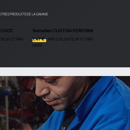
UTRES PRODUITS DE LA GAMME
I CHOC
Semelles CUSTOM PERFORM
1,47 €
ATEUR ET PAR
PAR UTILISATEUR ET PAR
MOIS