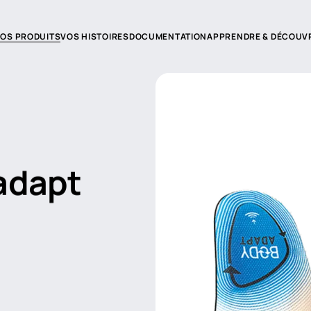
OS PRODUITS
VOS HISTOIRES
DOCUMENTATION
APPRENDRE & DÉCOUV
tion
Documentation produit
nologies
Catalogues et conseils
ndeurs
Notre FAQ
adapt