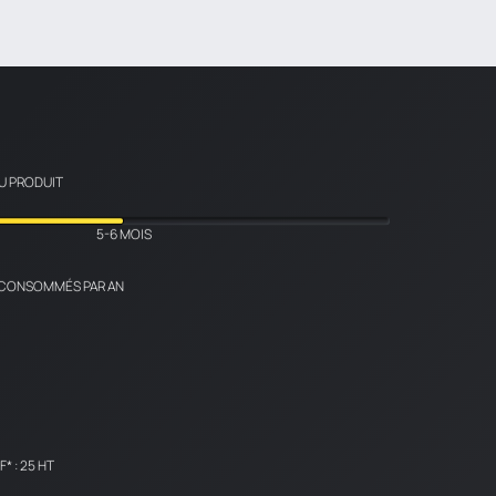
er les
DU PRODUIT
0 Kg
5-6 MOIS
r les chocs
 CONSOMMÉS PAR AN
* : 25 HT