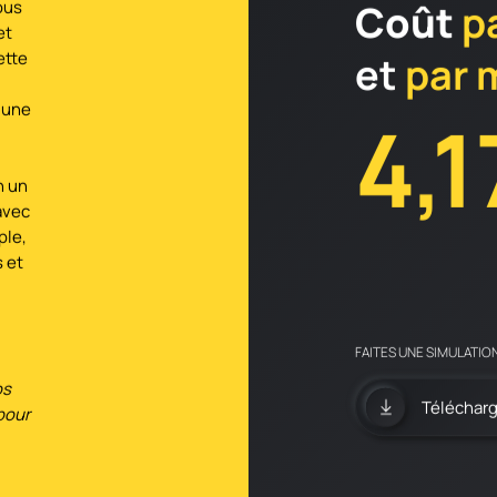
Coût
p
ous
et
ette
et
par 
 une
4,1
n un
avec
ple,
s et
FAITES UNE SIMULATIO
os
Télécharge
pour