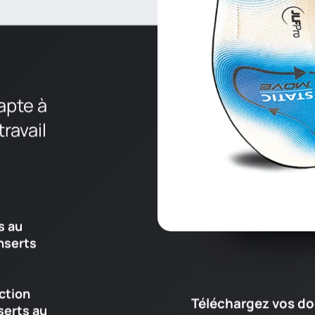
apte à
ravail
s au
inserts
nction
Téléchargez vos do
serts au