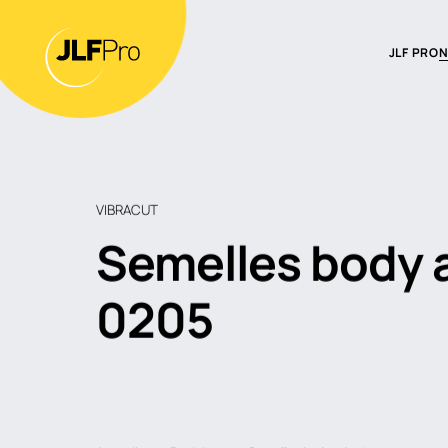
JLF PRO
N
Présenta
Nos tech
Nos reve
VIBRACUT
Semelles body 
0205