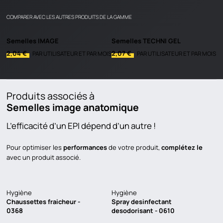
COMPARER AVEC LES AUTRES PRODUITS DE LA GAMME
Semelles IMAGE
Semelles TECHNI GEL
2,04 €
2,07 €
PAR UTILISATEUR ET PAR MOIS
PAR UTILISATEUR ET PAR MOIS
Produits associés à
Semelles image anatomique
L’efficacité d’un EPI dépend d’un autre !
Pour optimiser les
performances
de votre produit,
complétez le
avec un produit associé.
Hygiène
Hygiène
Chaussettes fraicheur -
Spray desinfectant
0368
desodorisant - 0610