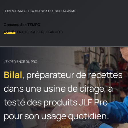
APPRENDRE & DÉCOUVRIR
COMPARER AVEC LES AUTRES PRODUITS DE LA GAMME
CONTACT
Chaussettes TEMPO
4,15 €
PAR UTILISATEUR ET PAR MOIS
en
fr
L’EXPÉRIENCE DU PRO
Bilal
, préparateur de recettes
dans une usine de cirage, a
testé des produits JLF Pro
pour son usage quotidien.