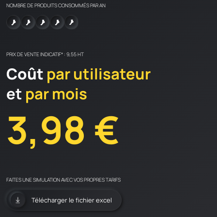
NOMBRE DE PRODUITS CONSOMMÉS PAR AN
JLF PRO
PRIX DE VENTE INDICATIF* : 9,55 HT
Présentation
Coût
par utilisateur
Nos technologies
et
par mois
Nos revendeurs
3,98 €
NOS PRODUITS
VOS HISTOIRES
DOCUMENTATION
Documentation produit
FAITES UNE SIMULATION AVEC VOS PROPRES TARIFS
Catalogues et conseils
Télécharger le fichier excel
Notre FAQ