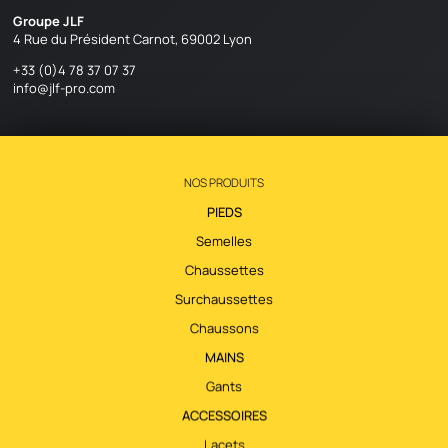
Groupe JLF
4 Rue du Président Carnot, 69002 Lyon
+33 (0)4 78 37 07 37
info@jlf-pro.com
NOS PRODUITS
PIEDS
Semelles
Chaussettes
Surchaussettes
Chaussons
MAINS
Gants
ACCESSOIRES
Lacets